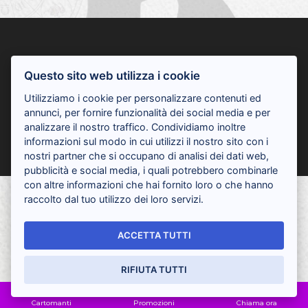
Servizio di cartomanzia professionale offerto da
Questo sito web utilizza i cookie
OMNIA LINE - P.IVA: IT03671150542 -
Attivo dalle 08:00 alle 02:00 - No Erotico, Vietato ai
Utilizziamo i cookie per personalizzare contenuti ed
minori
annunci, per fornire funzionalità dei social media e per
analizzare il nostro traffico. Condividiamo inoltre
Privacy cookie Policy
informazioni sul modo in cui utilizzi il nostro sito con i
nostri partner che si occupano di analisi dei dati web,
pubblicità e social media, i quali potrebbero combinarle
con altre informazioni che hai fornito loro o che hanno
raccolto dal tuo utilizzo dei loro servizi.
ACCETTA TUTTI
RIFIUTA TUTTI
Cartomanti
Promozioni
Chiama ora