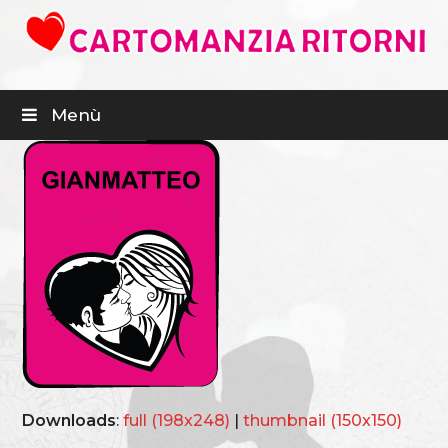
Menù
Downloads
:
full (198x248)
|
thumbnail (150x150)