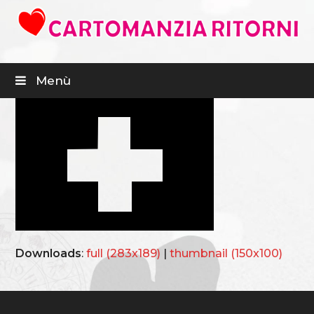
Menù
Downloads
:
full (283x189)
|
thumbnail (150x100)